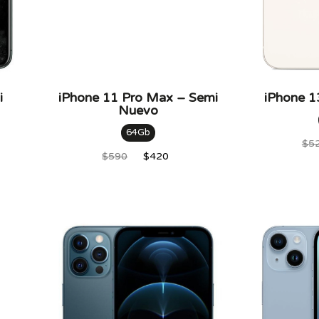
i
iPhone 11 Pro Max – Semi
iPhone 1
Nuevo
Accesorios
AirPods
64Gb
$
5
Cargadores
$
590
$
420
Cases
iPhone
Nuevos
Seminuevos
Capacidad
128Gb