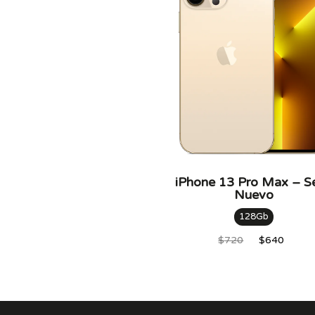
iPhone 13 Pro Max – S
Nuevo
128Gb
$
720
$
640