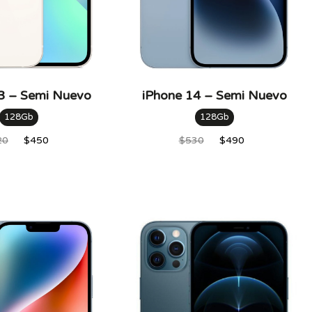
3 – Semi Nuevo
iPhone 14 – Semi Nuevo
128Gb
128Gb
20
$
450
$
530
$
490