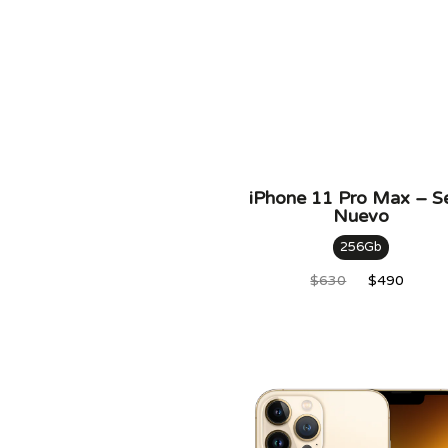
iPhone 11 Pro Max – S
Nuevo
256Gb
$
630
$
490