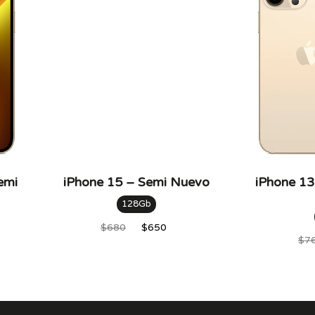
Rojo
Rosado
Verde
emi
iPhone 15 – Semi Nuevo
iPhone 13
128Gb
$
680
$
650
$
7