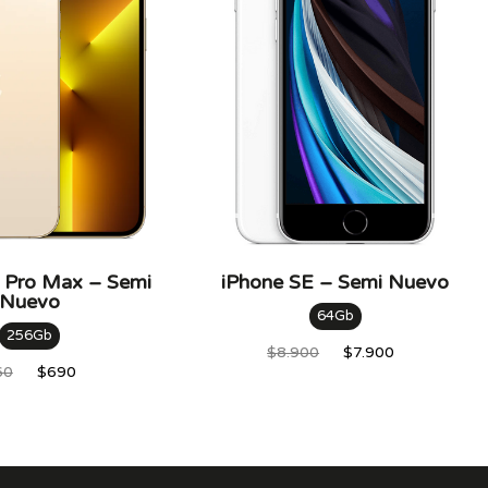
 Pro Max – Semi
iPhone SE – Semi Nuevo
Nuevo
64Gb
256Gb
$
8.900
$
7.900
60
$
690