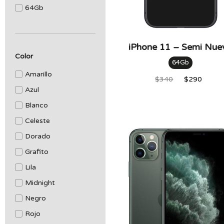
64Gb
iPhone 11 – Semi Nue
Color
64Gb
Amarillo
$
340
$
290
Azul
Blanco
Celeste
Dorado
Grafito
Lila
Midnight
Negro
Rojo