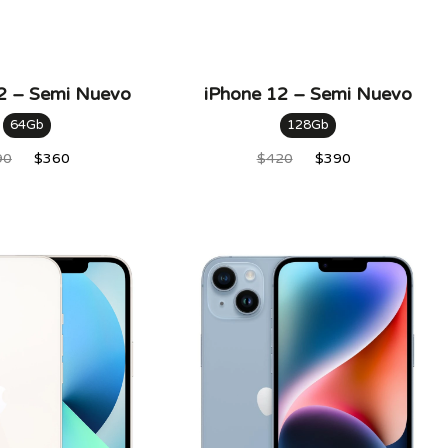
2 – Semi Nuevo
iPhone 12 – Semi Nuevo
64Gb
128Gb
90
$
360
$
420
$
390