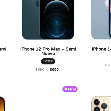
256Gb
64Gb
Color
Amarillo
emi
iPhone 12 Pro Max – Semi
iPhone 1
Nuevo
Azul
Blanco
128Gb
$
7
Celeste
$
690
$
580
Dorado
Grafito
OFERTA
Lila
Midnight
Negro