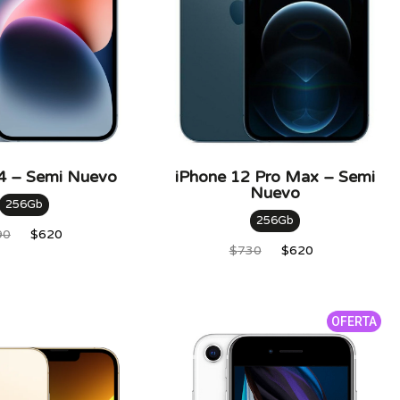
4 – Semi Nuevo
iPhone 12 Pro Max – Semi
Nuevo
256Gb
256Gb
90
$
620
$
730
$
620
OFERTA