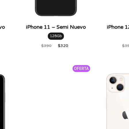
vo
iPhone 11 – Semi Nuevo
iPhone 1
128Gb
$
390
$
320
$
3
OFERTA